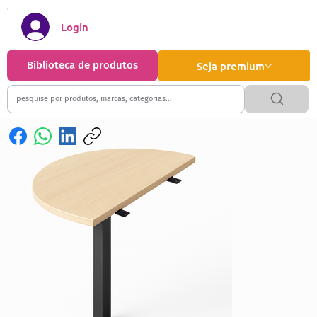
Login
Biblioteca de produtos
Seja premium