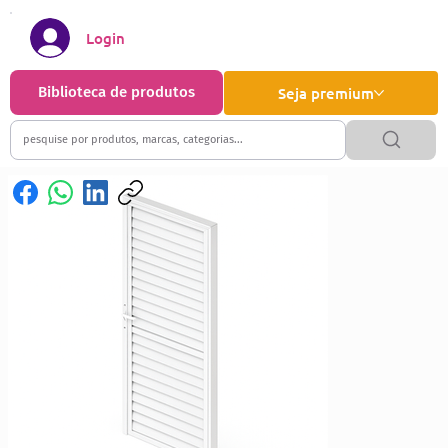
Login
Biblioteca de produtos
Seja premium