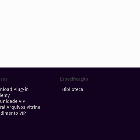
Especificação
rsos
Biblioteca
nload Plug-in
demy
unidade VIP
ral Arquivos Vitrine
dimento VIP