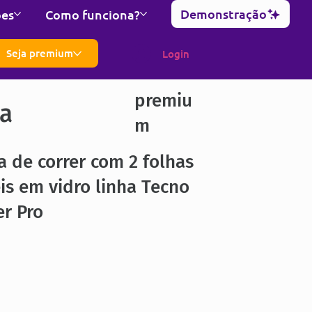
Demonstração
ões
Como funciona?
Seja premium
Login
premiu
ra
m
a de correr com 2 folhas
s em vidro linha Tecno
r Pro