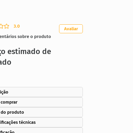
3.0
ação média é 3 de 5
Avaliar
entários sobre o produto
ço estimado de
ado
ição
 comprar
 do produto
ificações técnicas
ificação