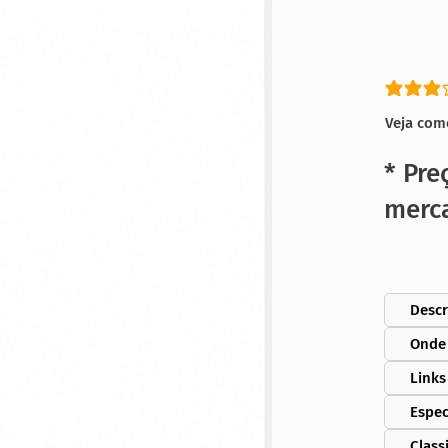
classific
Veja com
* Pre
merc
Descr
Onde
Links
Espec
Class