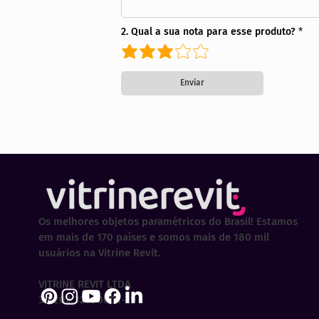
2. Qual a sua nota para esse produto?
Enviar
Os melhores objetos paramétricos do Brasil! Estamos
em mais de 170 países e somos mais de 180 mil
usuários na Vitrine Revit.
VITRINE REVIT LTDA
30.202.323/0001-29