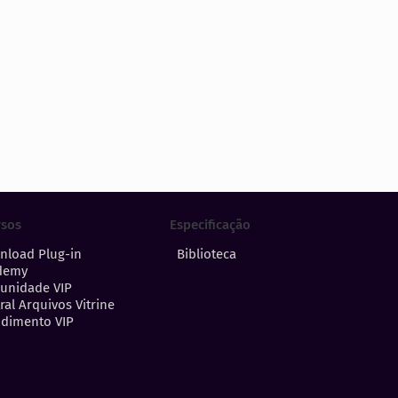
Especificação
rsos
Biblioteca
nload Plug-in
demy
unidade VIP
ral Arquivos Vitrine
dimento VIP