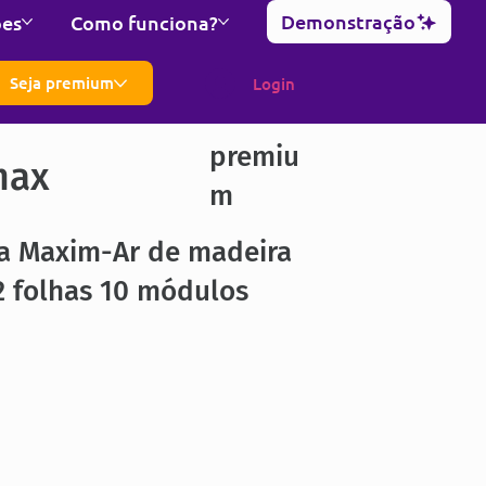
Demonstração
ões
Como funciona?
Seja premium
Login
premiu
max
m
la Maxim-Ar de madeira
2 folhas 10 módulos