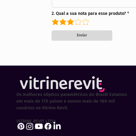
2. Qual a sua nota para esse produto?
Enviar
Os melhores objetos paramétricos do Brasil! Estamos
em mais de 170 países e somos mais de 180 mil
usuários na Vitrine Revit.
VITRINE REVIT LTDA
30.202.323/0001-29