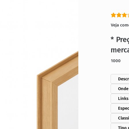
classific
Veja com
* Pre
merc
1000
Descr
Onde
Links
Espec
Class
Tipo 