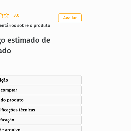
3.0
ação média é 3 de 5
Avaliar
entários sobre o produto
ço estimado de
ado
ição
 comprar
 do produto
ificações técnicas
ificação
de arquivo