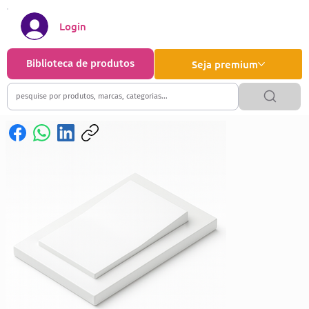
Login
Biblioteca de produtos
Seja premium