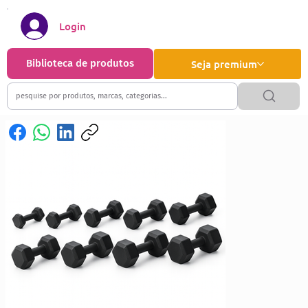
Login
Biblioteca de produtos
Seja premium