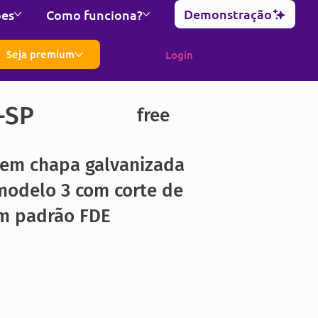
Demonstração
ões
Como funciona?
Seja premium
Login
-SP
free
 em chapa galvanizada
modelo 3 com corte de
 m padrão FDE