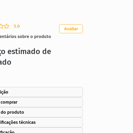
3.0
ação média é 3 de 5
Avaliar
entários sobre o produto
ço estimado de
ado
ição
 comprar
 do produto
ificações técnicas
ificação