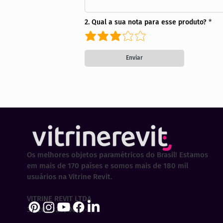
2. Qual a sua nota para esse produto?
Enviar
Os melhores objetos paramétricos do Brasil! Estamos
em mais de 170 países e somos mais de 180 mil
usuários na Vitrine Revit.
VITRINE REVIT LTDA
30.202.323/0001-29