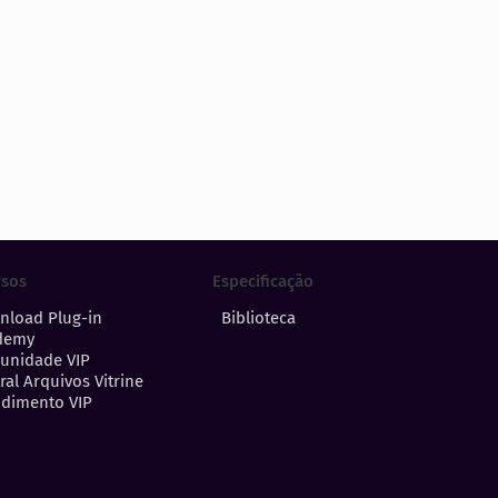
Especificação
rsos
Biblioteca
nload Plug-in
demy
unidade VIP
ral Arquivos Vitrine
dimento VIP