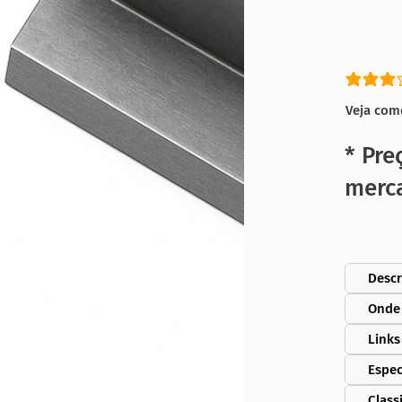
classific
Veja com
* Pre
merc
Descr
Onde
Links
Espec
Class