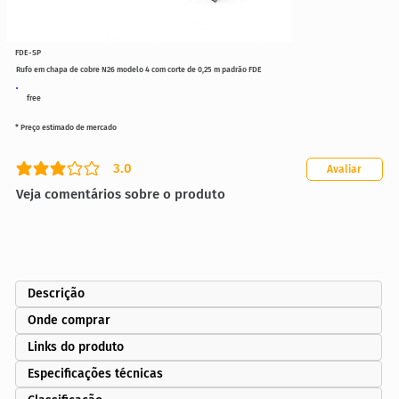
FDE-SP
Rufo em chapa de cobre N26 modelo 4 com corte de 0,25 m padrão FDE
free
* Preço estimado de mercado
3.0
Avaliar
classificação média é 3 de 5
Veja comentários sobre o produto
Descrição
Onde comprar
Links do produto
Especificações técnicas