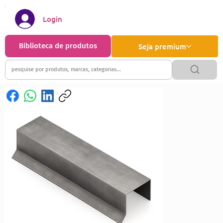
Login
Biblioteca de produtos
Seja premium