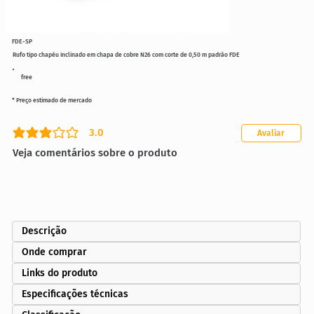
FDE-SP
Rufo tipo chapéu inclinado em chapa de cobre N26 com corte de 0,50 m padrão FDE
free
* Preço estimado de mercado
3.0
Avaliar
classificação média é 3 de 5
Veja comentários sobre o produto
Descrição
Onde comprar
Links do produto
Especificações técnicas