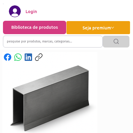
Login
Biblioteca de produtos
Seja premium