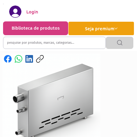
Login
Biblioteca de produtos
Seja premium