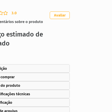
3.0
ação média é 3 de 5
Avaliar
entários sobre o produto
ço estimado de
ado
ição
 comprar
 do produto
ificações técnicas
ificação
de arquivo