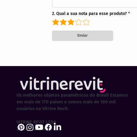
2. Qual a sua nota para esse produto?
Enviar
Os melhores objetos paramétricos do Brasil! Estamos
em mais de 170 países e somos mais de 180 mil
usuários na Vitrine Revit.
VITRINE REVIT LTDA
30.202.323/0001-29