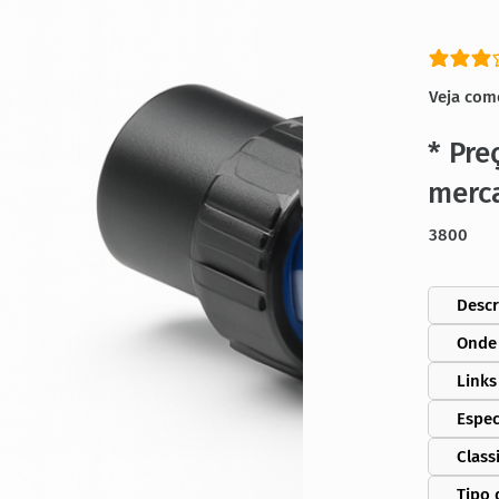
classific
Veja com
* Pre
merc
3800
Descr
Onde
Links
Espec
Class
Tipo 