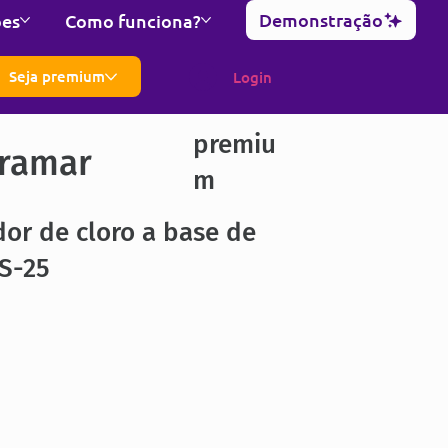
Demonstração
ões
Como funciona?
Seja premium
Login
premiu
ramar
m
or de cloro a base de
GS-25