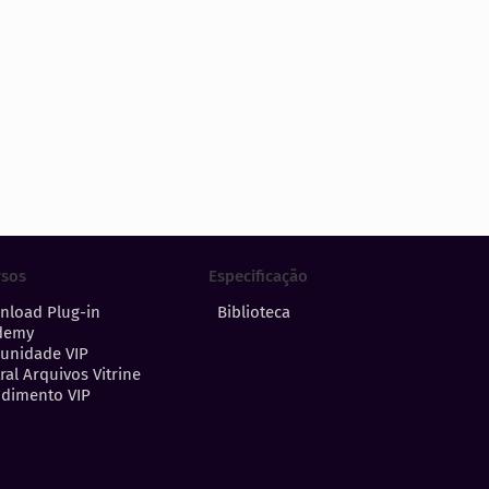
Especificação
rsos
Biblioteca
nload Plug-in
demy
unidade VIP
ral Arquivos Vitrine
dimento VIP