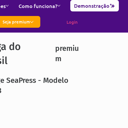
Demonstração
ões
Como funciona?
Seja premium
Login
ga do
premiu
m
il
ge SeaPress - Modelo
3