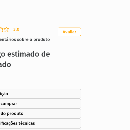
3.0
ação média é 3 de 5
Avaliar
entários sobre o produto
ço estimado de
ado
ição
 comprar
 do produto
ificações técnicas