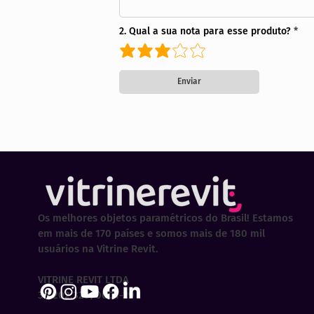
2. Qual a sua nota para esse produto?
Enviar
Os melhores objetos paramétricos do Brasil! Estamos
em mais de 170 países e somos mais de 180 mil
usuários na Vitrine Revit.
VITRINE REVIT LTDA
30.202.323/0001-29