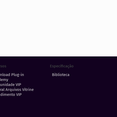
Especificação
rsos
Biblioteca
nload Plug-in
demy
unidade VIP
ral Arquivos Vitrine
dimento VIP