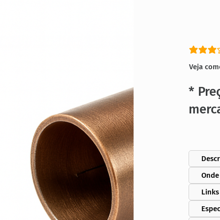
classific
Veja com
* Pre
merc
Descr
Onde
Links
Espec