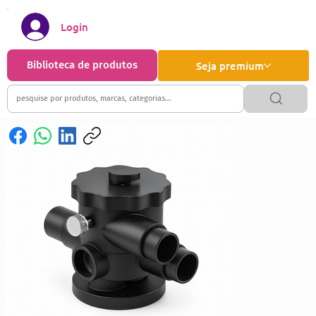
Login
Biblioteca de produtos
Seja premium