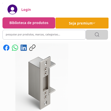
Login
Biblioteca de produtos
Seja premium