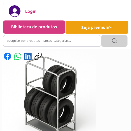
Login
Biblioteca de produtos
Seja premium