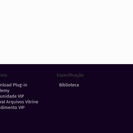
Especificação
rsos
Biblioteca
nload Plug-in
demy
unidade VIP
ral Arquivos Vitrine
dimento VIP