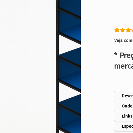
classific
Veja com
* Pre
merc
Descr
Onde
Links
Espec