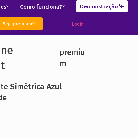
Demonstração
ões
Como funciona?
Seja premium
Login
ine
premiu
m
it
te Simétrica Azul
de