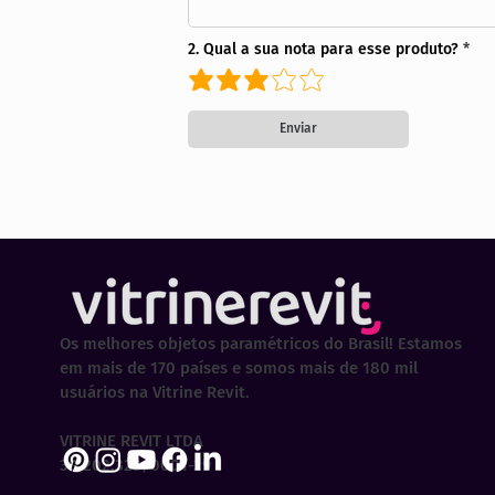
2. Qual a sua nota para esse produto?
Enviar
Os melhores objetos paramétricos do Brasil! Estamos
em mais de 170 países e somos mais de 180 mil
usuários na Vitrine Revit.
VITRINE REVIT LTDA
30.202.323/0001-29