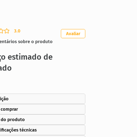
3.0
ação média é 3 de 5
Avaliar
entários sobre o produto
ço estimado de
ado
ição
 comprar
 do produto
ificações técnicas