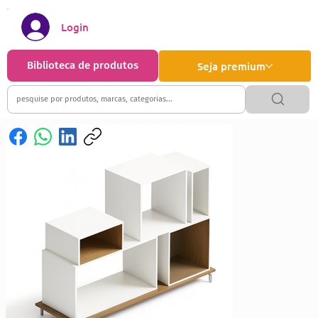
Login
Biblioteca de produtos
Seja premium