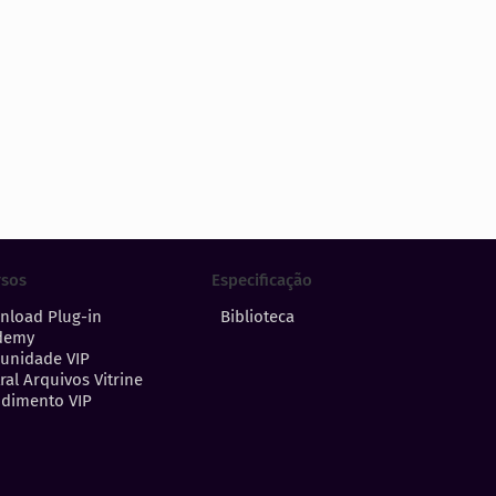
Especificação
rsos
Biblioteca
nload Plug-in
demy
unidade VIP
ral Arquivos Vitrine
dimento VIP