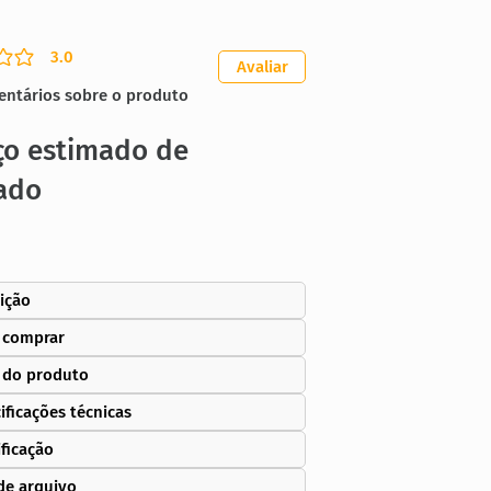
3.0
ação média é 3 de 5
Avaliar
entários sobre o produto
ço estimado de
ado
ição
 comprar
 do produto
ificações técnicas
ificação
de arquivo