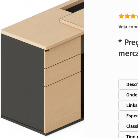
classific
Veja com
* Pre
merc
Descr
Onde
Links
Espec
Class
Tipo 