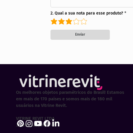
2. Qual a sua nota para esse produto?
Enviar
Os melhores objetos paramétricos do Brasil! Estamos
em mais de 170 países e somos mais de 180 mil
usuários na Vitrine Revit.
VITRINE REVIT LTDA
30.202.323/0001-29