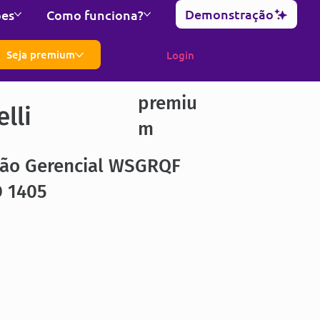
Demonstração
ões
Como funciona?
Seja premium
Login
premiu
lli
m
ção Gerencial WSGRQF
 1405