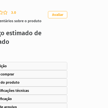
3.0
ação média é 3 de 5
Avaliar
entários sobre o produto
ço estimado de
ado
ição
 comprar
 do produto
ificações técnicas
ificação
de arquivo