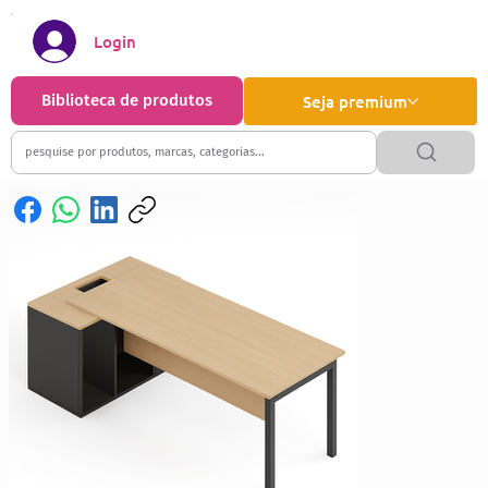
Login
Biblioteca de produtos
Seja premium