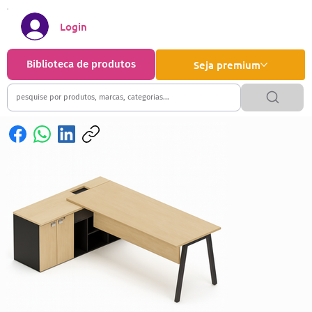
Login
Biblioteca de produtos
Seja premium