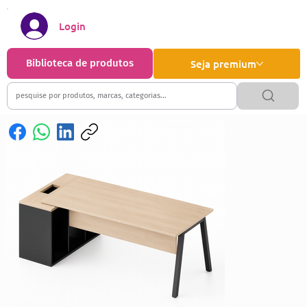
Login
Biblioteca de produtos
Seja premium