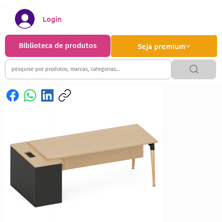
Login
Biblioteca de produtos
Seja premium