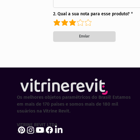
2. Qual a sua nota para esse produto?
Enviar
Os melhores objetos paramétricos do Brasil! Estamos
em mais de 170 países e somos mais de 180 mil
usuários na Vitrine Revit.
VITRINE REVIT LTDA
30.202.323/0001-29