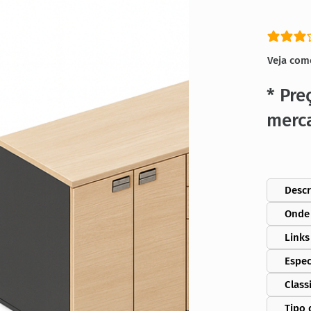
classific
Veja com
* Pre
merc
Descr
Onde
Links
Espec
Class
Tipo 