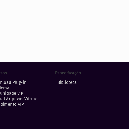
Especificação
rsos
Biblioteca
nload Plug-in
demy
unidade VIP
ral Arquivos Vitrine
dimento VIP