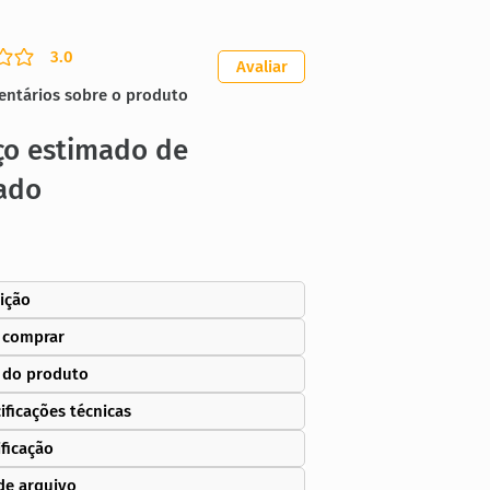
3.0
ação média é 3 de 5
Avaliar
entários sobre o produto
ço estimado de
ado
ição
 comprar
 do produto
ificações técnicas
ificação
de arquivo