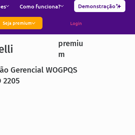
Demonstração
ões
Como funciona?
Seja premium
Login
premiu
lli
m
ção Gerencial WOGPQS
 2205