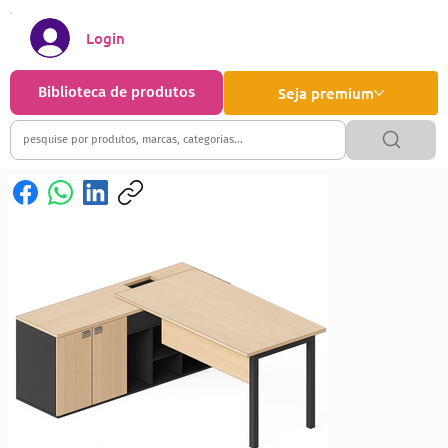
Login
Biblioteca de produtos
Seja premium