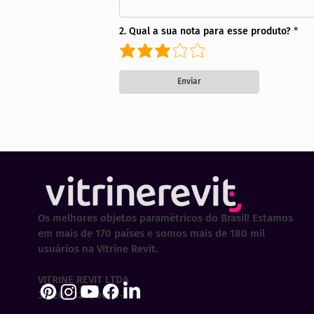
2. Qual a sua nota para esse produto?
Enviar
Os melhores objetos paramétricos do Brasil! Estamos
em mais de 170 países e somos mais de 180 mil
usuários na Vitrine Revit.
VITRINE REVIT LTDA
30.202.323/0001-29