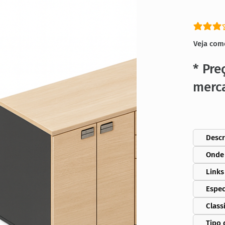
classific
Veja com
* Pre
merc
Descr
Onde
Links
Espec
Class
Tipo 