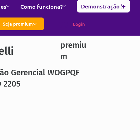
Demonstração
ões
Como funciona?
Seja premium
Login
premiu
lli
m
ção Gerencial WOGPQF
 2205