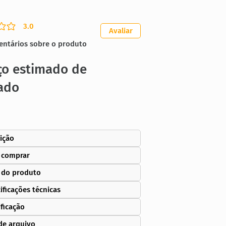
3.0
ação média é 3 de 5
Avaliar
entários sobre o produto
ço estimado de
ado
ição
 comprar
 do produto
ificações técnicas
ificação
de arquivo