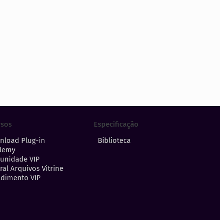
Especificação
rsos
Biblioteca
nload Plug-in
demy
unidade VIP
ral Arquivos Vitrine
dimento VIP