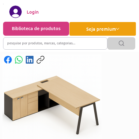
Login
Biblioteca de produtos
Seja premium