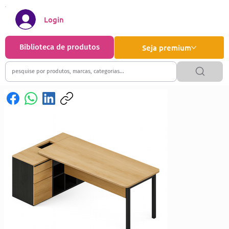
Login
Biblioteca de produtos
Seja premium