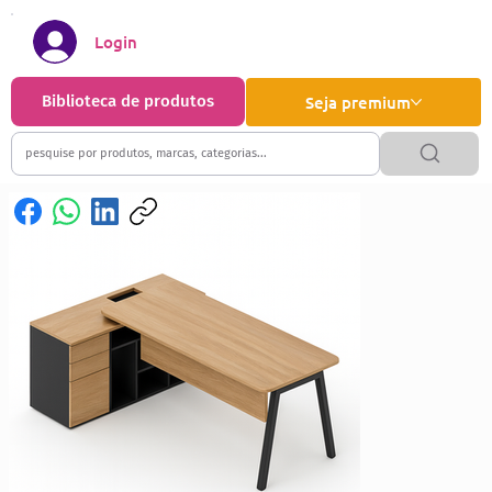
Login
Biblioteca de produtos
Seja premium