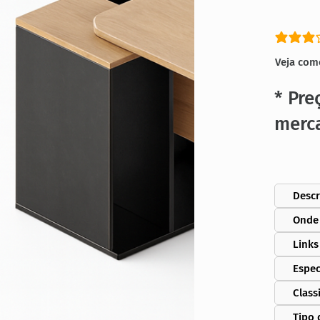
classific
Veja com
* Pre
merc
Descr
Onde
Links
Espec
Class
Tipo 