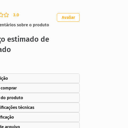
3.0
ação média é 3 de 5
Avaliar
entários sobre o produto
ço estimado de
ado
ição
 comprar
 do produto
ificações técnicas
ificação
de arquivo