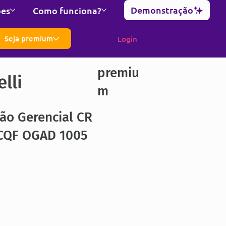
Demonstração
ões
Como funciona?
Seja premium
Login
premiu
lli
m
ão Gerencial CR
QF OGAD 1005