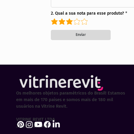
2. Qual a sua nota para esse produto?
Enviar
Os melhores objetos paramétricos do Brasil! Estamos
em mais de 170 países e somos mais de 180 mil
usuários na Vitrine Revit.
VITRINE REVIT LTDA
30.202.323/0001-29