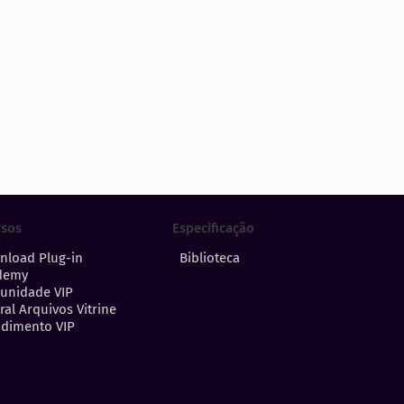
Especificação
rsos
Biblioteca
nload Plug-in
demy
unidade VIP
ral Arquivos Vitrine
dimento VIP