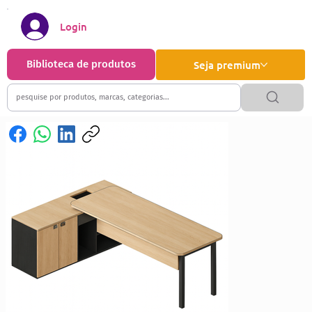
Login
Biblioteca de produtos
Seja premium