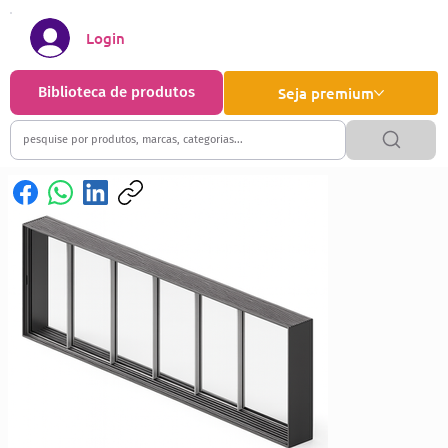
Login
Biblioteca de produtos
Seja premium