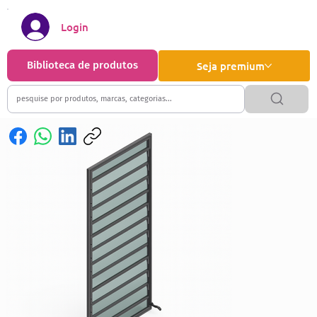
Login
Biblioteca de produtos
Seja premium