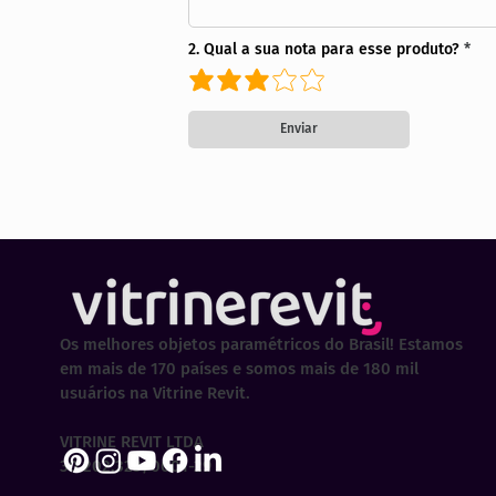
2. Qual a sua nota para esse produto?
Enviar
Os melhores objetos paramétricos do Brasil! Estamos
em mais de 170 países e somos mais de 180 mil
usuários na Vitrine Revit.
VITRINE REVIT LTDA
30.202.323/0001-29