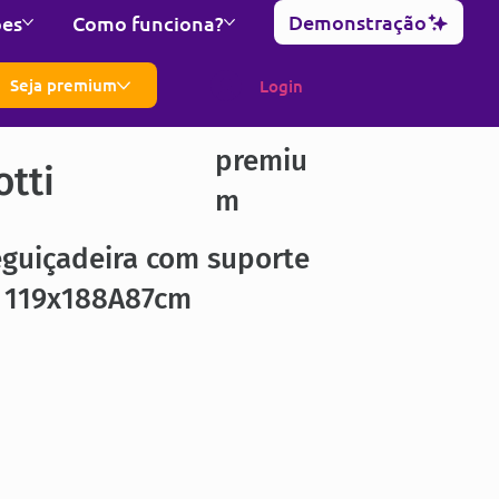
Demonstração
ões
Como funciona?
Seja premium
Login
premiu
otti
m
eguiçadeira com suporte
o 119x188A87cm