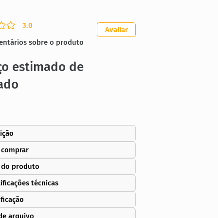
3.0
ação média é 3 de 5
Avaliar
entários sobre o produto
ço estimado de
ado
ição
 comprar
 do produto
ificações técnicas
ificação
de arquivo