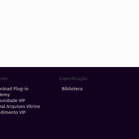
Especificação
rsos
Biblioteca
nload Plug-in
demy
unidade VIP
ral Arquivos Vitrine
dimento VIP