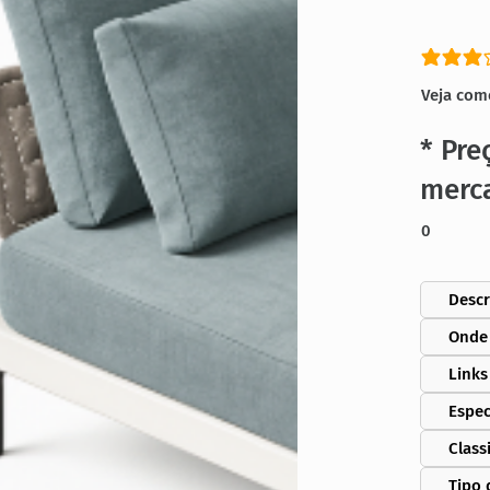
classific
Veja com
* Pre
merc
0
Descr
Onde
Links
Espec
Class
Tipo 