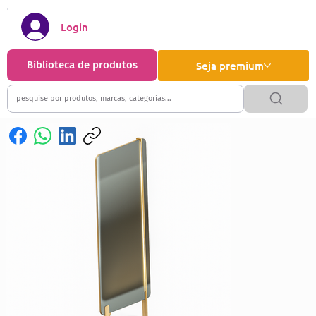
Login
Biblioteca de produtos
Seja premium