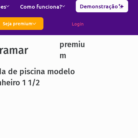
Demonstração
ões
Como funciona?
Seja premium
Login
premiu
ramar
m
da de piscina modelo
heiro 1 1/2