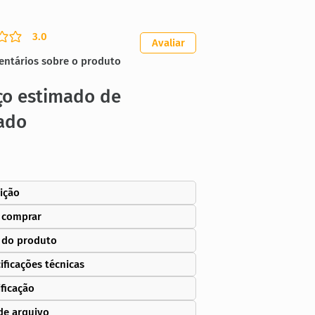
3.0
ação média é 3 de 5
Avaliar
entários sobre o produto
ço estimado de
ado
ição
 comprar
 do produto
ificações técnicas
ificação
de arquivo