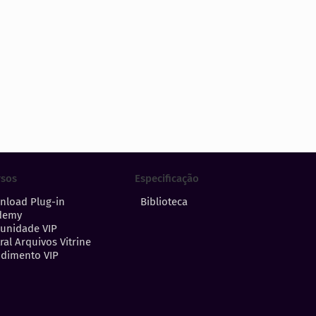
Especificação
rsos
Biblioteca
nload Plug-in
demy
unidade VIP
ral Arquivos Vitrine
dimento VIP