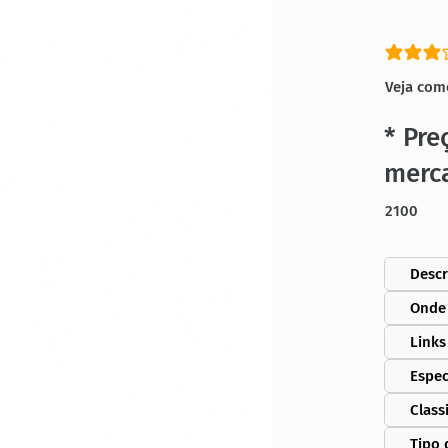
classific
Veja com
* Pre
merc
2100
Descr
Onde
Links
Espec
Class
Tipo 