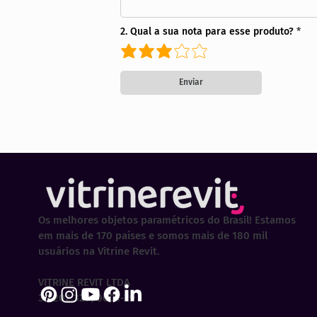
2. Qual a sua nota para esse produto?
Enviar
Os melhores objetos paramétricos do Brasil! Estamos
em mais de 170 países e somos mais de 180 mil
usuários na Vitrine Revit.
VITRINE REVIT LTDA
30.202.323/0001-29