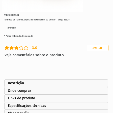
Viega do Brasil
Entrada de Parede Angulada Raxofix com SC-Contur – Viega 533211
premium
* Preço estimado de mercado
3.0
Avaliar
classificação média é 3 de 5
Veja comentários sobre o produto
Descrição
Onde comprar
Links do produto
Especificações técnicas