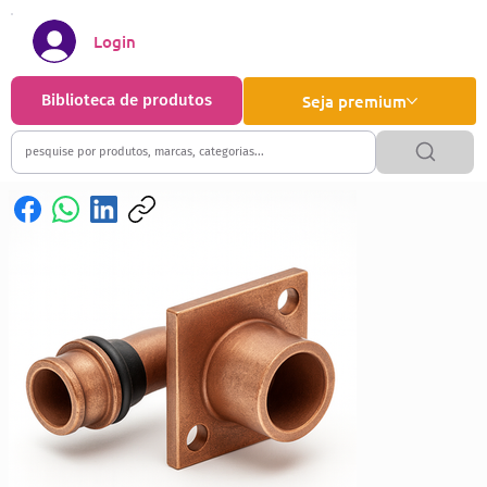
Login
Biblioteca de produtos
Seja premium