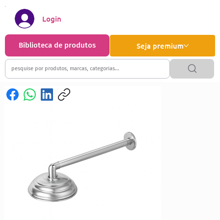
Login
Biblioteca de produtos
Seja premium