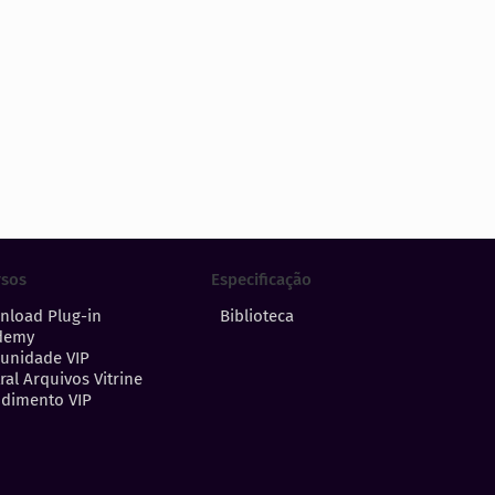
Especificação
rsos
Biblioteca
nload Plug-in
demy
unidade VIP
ral Arquivos Vitrine
dimento VIP