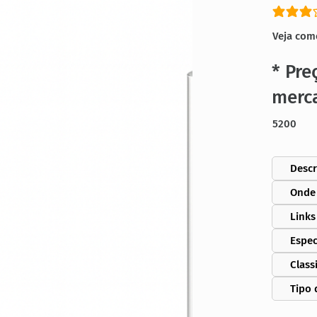
classific
Veja com
* Pre
merc
5200
Descr
Onde
Links
Espec
Class
Tipo 