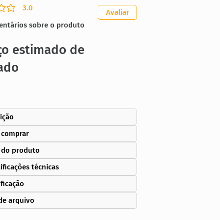
3.0
ação média é 3 de 5
Avaliar
entários sobre o produto
ço estimado de
ado
ição
 comprar
 do produto
ificações técnicas
ificação
de arquivo