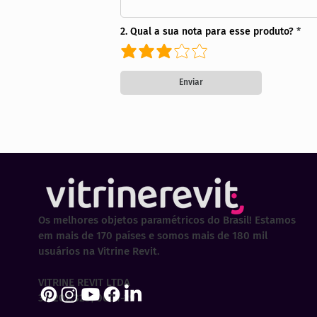
2. Qual a sua nota para esse produto?
Enviar
Os melhores objetos paramétricos do Brasil! Estamos
em mais de 170 países e somos mais de 180 mil
usuários na Vitrine Revit.
VITRINE REVIT LTDA
30.202.323/0001-29