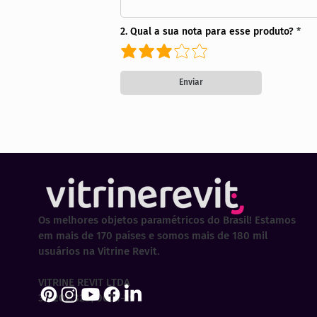
2. Qual a sua nota para esse produto?
Enviar
Os melhores objetos paramétricos do Brasil! Estamos
em mais de 170 países e somos mais de 180 mil
usuários na Vitrine Revit.
VITRINE REVIT LTDA
30.202.323/0001-29