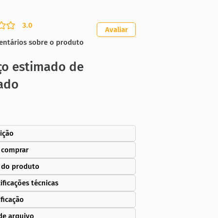
3.0
ação média é 3 de 5
Avaliar
entários sobre o produto
ço estimado de
ado
ição
 comprar
 do produto
ificações técnicas
ificação
de arquivo