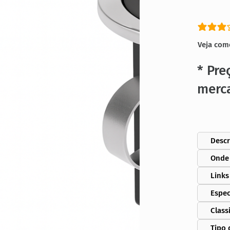
classific
Veja com
* Pre
merc
Descr
Onde
Links
Espec
Class
Tipo 