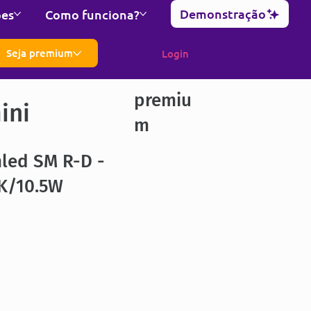
Demonstração
ões
Como funciona?
Seja premium
Login
premiu
ini
m
led SM R-D -
K/10.5W