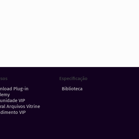
Especificação
rsos
Biblioteca
nload Plug-in
demy
unidade VIP
ral Arquivos Vitrine
dimento VIP