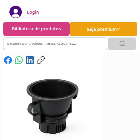
Login
Biblioteca de produtos
Seja premium