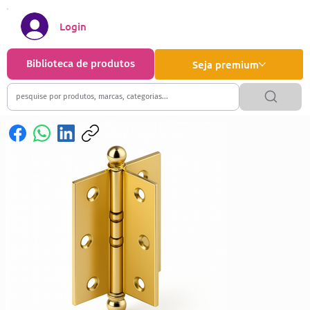
Login
Biblioteca de produtos
Seja premium