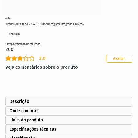
Astra
Distribuidor aberto Ø 1¼″ DL_DR com registro integrado em latão
premium
* Preço estimado de mercado
200
3.0
Avaliar
classificação média é 3 de 5
Veja comentários sobre o produto
Descrição
Onde comprar
Links do produto
Especificações técnicas