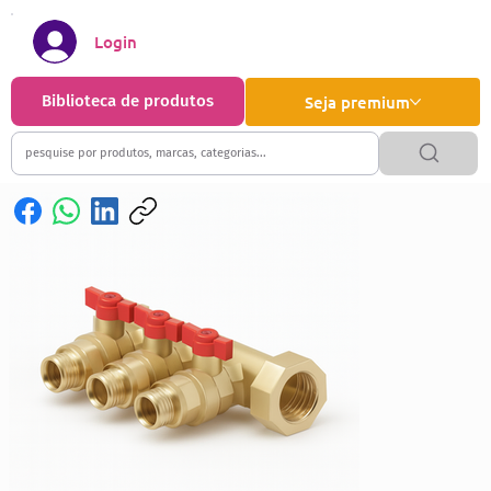
Login
Biblioteca de produtos
Seja premium