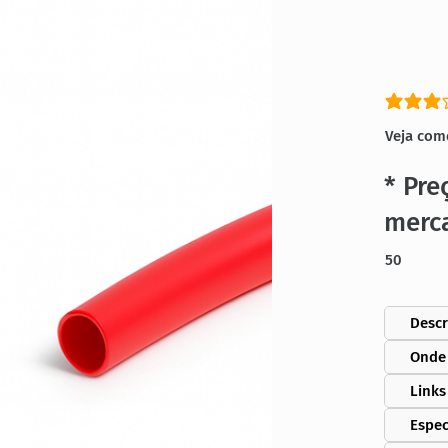
classific
Veja com
* Pre
merc
50
Descr
Onde
Links
Espec