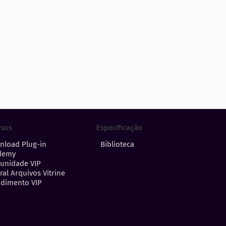
Especificação
rsos
Biblioteca
nload Plug-in
demy
unidade VIP
ral Arquivos Vitrine
dimento VIP