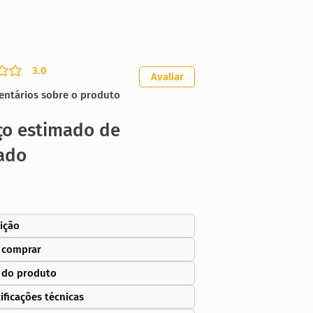
3.0
ação média é 3 de 5
Avaliar
entários sobre o produto
ço estimado de
ado
ição
 comprar
 do produto
ificações técnicas