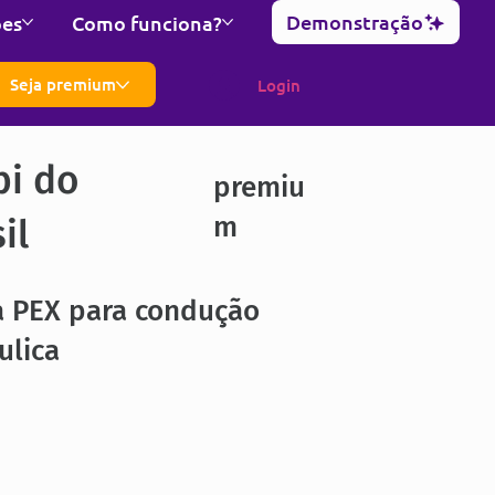
Demonstração
ões
Como funciona?
Seja premium
Login
bi do
premiu
m
il
a PEX para condução
ulica