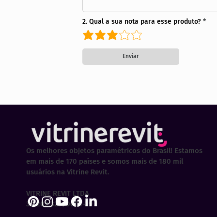
2. Qual a sua nota para esse produto?
Enviar
Os melhores objetos paramétricos do Brasil! Estamos
em mais de 170 países e somos mais de 180 mil
usuários na Vitrine Revit.
VITRINE REVIT LTDA
30.202.323/0001-29