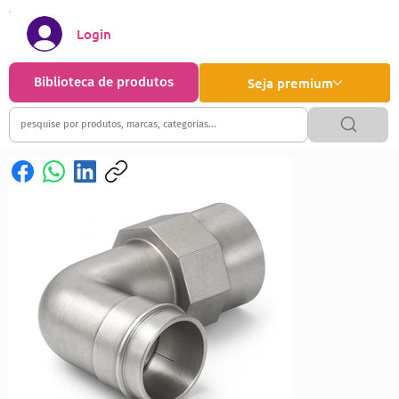
Login
Biblioteca de produtos
Seja premium