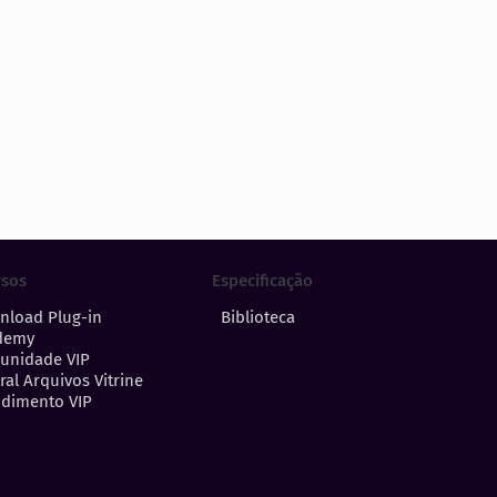
Especificação
rsos
Biblioteca
nload Plug-in
demy
unidade VIP
ral Arquivos Vitrine
dimento VIP