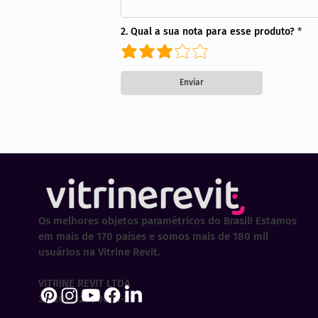
2. Qual a sua nota para esse produto?
Enviar
Os melhores objetos paramétricos do Brasil! Estamos
em mais de 170 países e somos mais de 180 mil
usuários na Vitrine Revit.
VITRINE REVIT LTDA
30.202.323/0001-29