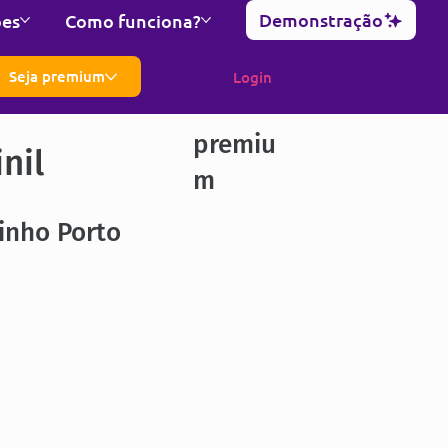
Demonstração
ões
Como funciona?
Seja premium
Login
premiu
nil
m
inho Porto