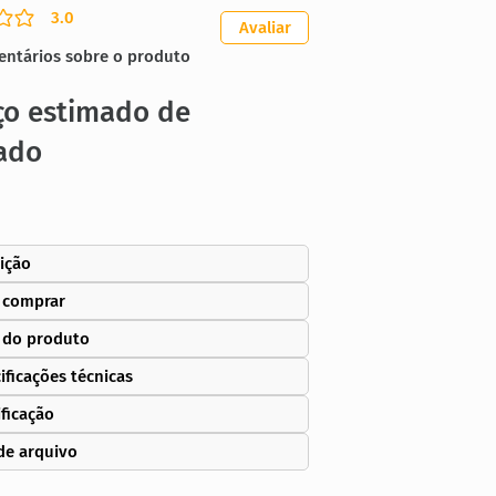
3.0
ação média é 3 de 5
Avaliar
entários sobre o produto
ço estimado de
ado
ição
 comprar
 do produto
ificações técnicas
ificação
de arquivo