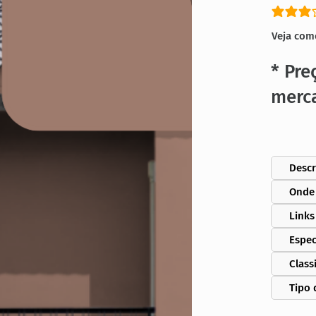
classific
Veja com
* Pre
merc
Descr
Onde
Links
Espec
Class
Tipo 