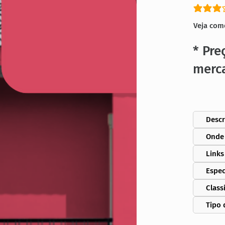
classific
Veja com
* Pre
merc
Descr
Onde
Links
Espec
Class
Tipo 