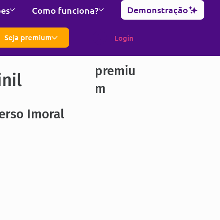
Demonstração
ões
Como funciona?
Seja premium
Login
premiu
nil
m
erso Imoral