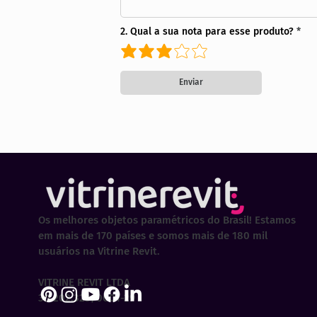
2. Qual a sua nota para esse produto?
Enviar
Os melhores objetos paramétricos do Brasil! Estamos
em mais de 170 países e somos mais de 180 mil
usuários na Vitrine Revit.
VITRINE REVIT LTDA
30.202.323/0001-29