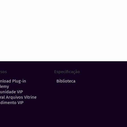
Especificação
rsos
Biblioteca
nload Plug-in
demy
unidade VIP
ral Arquivos Vitrine
dimento VIP