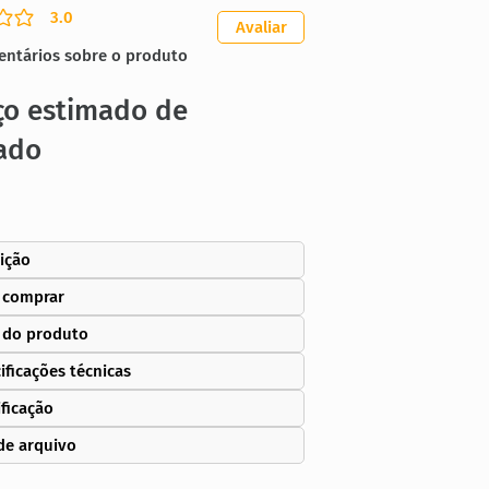
3.0
ação média é 3 de 5
Avaliar
entários sobre o produto
ço estimado de
ado
ição
 comprar
 do produto
ificações técnicas
ificação
de arquivo