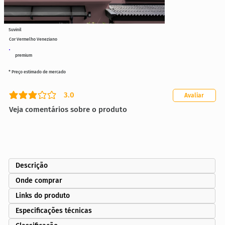
Suvinil
Cor Vermelho Veneziano
premium
* Preço estimado de mercado
3.0
Avaliar
classificação média é 3 de 5
Veja comentários sobre o produto
Descrição
Onde comprar
Links do produto
Especificações técnicas