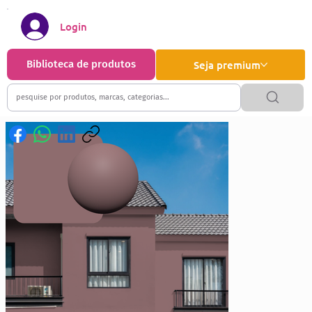
Login
Biblioteca de produtos
Seja premium