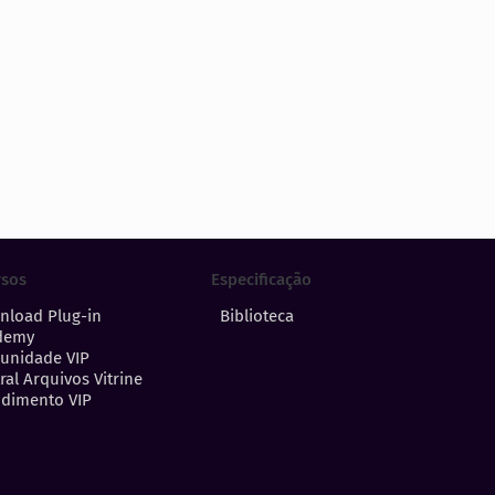
Especificação
rsos
Biblioteca
nload Plug-in
demy
unidade VIP
ral Arquivos Vitrine
dimento VIP