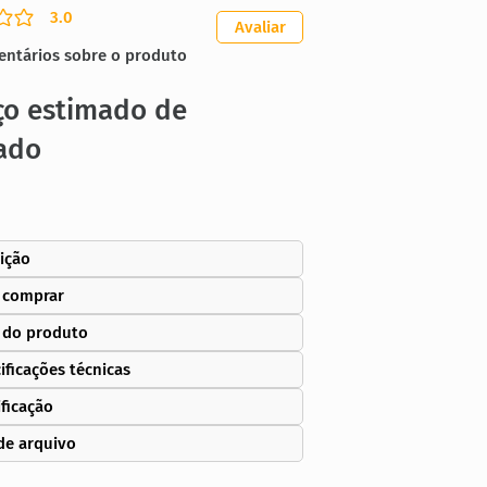
3.0
ação média é 3 de 5
Avaliar
entários sobre o produto
ço estimado de
ado
ição
 comprar
 do produto
ificações técnicas
ificação
de arquivo