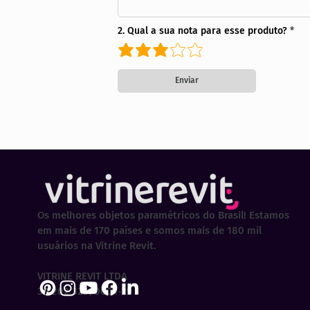
2. Qual a sua nota para esse produto?
Enviar
Os melhores objetos paramétricos do Brasil! Estamos
em mais de 170 países e somos mais de 180 mil
usuários na Vitrine Revit.
VITRINE REVIT LTDA
30.202.323/0001-29