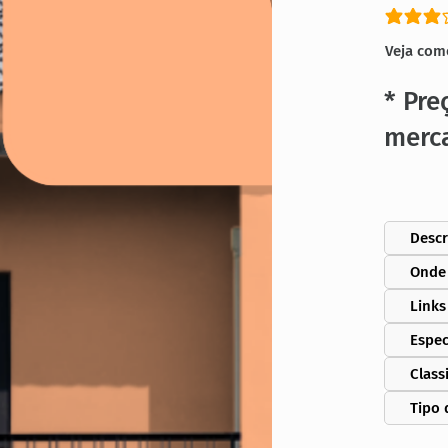
classific
Veja com
* Pre
merc
Descr
Onde
Links
Espec
Class
Tipo 