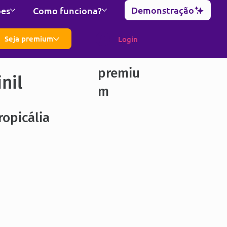
Demonstração
ões
Como funciona?
Seja premium
Login
premiu
nil
m
ropicália