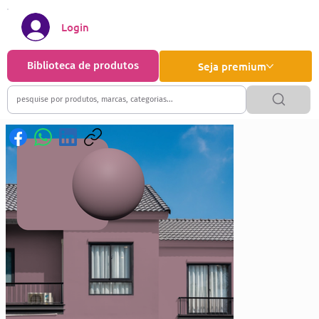
Login
Biblioteca de produtos
Seja premium